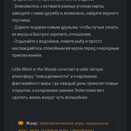
- Знакомьтесь с котами в разных уголках карты,
заводите с ними дружбу и, возможно, найдёте верного
спутника;
- Дарите подарки новым друзьям, чтобы лучше узнать
их вкусы и быстрее укрепить отношения;
- Отдыхайте у водоёмов, ловите рыбу и просто
наслаждайтесь спокойным вечером перед очередным
приключением.
Little Witch in the Woods сочетает в себе лёгкую
атмосферу "повседневности" и очарование
фантазийного мира, где каждый день приносит новые
открытия, а колдовские умения Элли помогают
сделать жизнь вокруг чуть волшебнее.
Жанр:
приключенческие игры
,
казуальные
игры
,
инди
,
ролевые игры
,
симуляторы