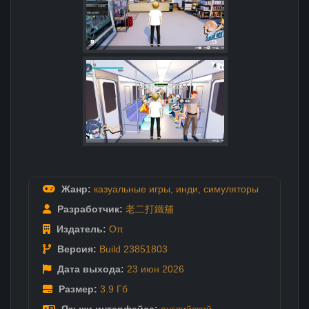
Жанр:
казуальные игры
,
инди
,
симуляторы
Разработчик:
老二打鐵舖
Издатель:
Oπ
Версия:
Build 23851803
Дата выхода:
23 июн
2026
Размер:
3.9 Гб
Языки интерфейса:
английский