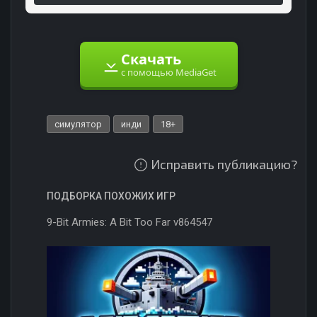
Скачать
с помощью MediaGet
симулятор
инди
18+
Исправить публикацию?
ПОДБОРКА ПОХОЖИХ ИГР
9-Bit Armies: A Bit Too Far v864547