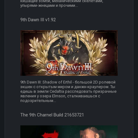
кишащие зомби, механическими скелетами,
упырями‑жнецами и прочими...
9th Dawn III v1.92
9th Dawn III: Shadow of Erthil - большой 2D ролевой
экшен с открытым миром и данжн‑краулером. Ты
едешь в земли Cedaltia расследовать призрачные
явления у озера Elmson, сталкиваешься с
подозрительным...
The 9th Charnel Build 21653721