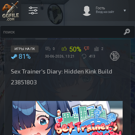
Гость
Вход на сайт
50%
0
2
ИГРЫ НА ПК
🔞
81%
30-06-2026, 13:21
413
Sex Trainer's Diary: Hidden Kink Build
23851803