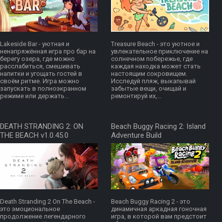
Lakeside Bar - уютная и
Treasure Beach - это уютное и
ненапряжённая игра про бар на
увлекательное приключение на
берегу озера, где можно
солнечном побережье, где
расслабиться, смешивать
каждая находка может стать
напитки и угощать гостей в
настоящим сокровищем.
своём ритме. Игра можно
Исследуй пляж, выкапывай
запускать в полноэкранном
забытые вещи, очищай и
режиме или держать...
ремонтируй их,...
DEATH STRANDING 2: ON
Beach Buggy Racing 2: Island
THE BEACH v1.0.45.0
Adventure Build
Dеath Stranding 2 On The Beach -
Beach Buggy Racing 2 - это
это эмоциональное
динамичная аркадная гоночная
продолжение легендарного
игра, в которой вам предстоит