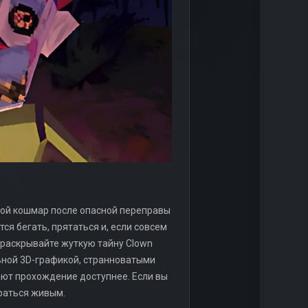
чной кошмар после опасной переправы
ся бегать, прятаться и, если совсем
 раскрывайте жуткую тайну Clown
ьной 3D-графикой, странноватыми
ают прохождение доступнее. Если вы
браться живым.