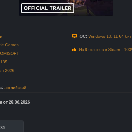
и
ОС:
Windows 10, 11 64 бит
tie Games
Из 9 отзывов в Steam - 10
OMISOFT
5135
юн
2026
а:
английский
 от 28.06.2026
135