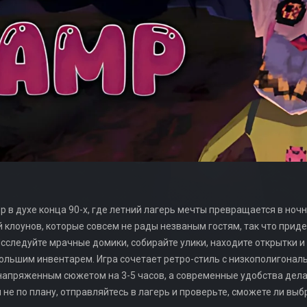
р в духе конца 90-х, где летний лагерь мечты превращается в но
й клоунов, которые совсем не рады незваным гостям, так что придет
сследуйте мрачные домики, собирайте улики, находите открытки и
ольшим инвентарем. Игра сочетает ретро-стиль с низкополигонал
 напряженным сюжетом на 3-5 часов, а современные удобства дел
м не по плану, отправляйтесь в лагерь и проверьте, сможете ли вы