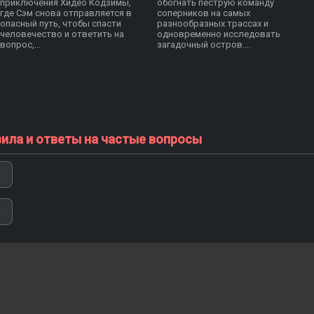
приключения Хидео Кодзимы,
обогнать пёструю команду
где Сэм снова отправляется в
соперников на самых
опасный путь, чтобы спасти
разнообразных трассах и
человечество и ответить на
одновременно исследовать
вопрос,...
загадочный остров....
вила и ответы на частые вопросы