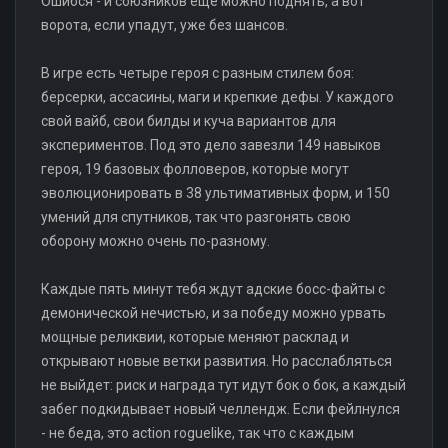
Ошибся - и союзников ещё можно поднять, а вот
ворота, если упадут, уже без шансов.
В игре есть четыре героя с разным стилем боя:
берсерки, ассасины, маги и крепкие дефы. У каждого
свой вайб, свои билды и куча вариантов для
экспериментов. Под это дело завезли 149 навыков
героя, 19 базовых фолловеров, которые могут
эволюционировать в 38 ультимативных форм, и 150
умений для спутников, так что разгонять свою
оборону можно очень по-разному.
Каждые пять минут тебя ждут адские босс-файты с
демонической нечистью, и за победу можно урвать
мощные реликвии, которые меняют расклад и
открывают новые ветки развития. Но расслабляться
не выйдет: риск и награда тут идут бок о бок, а каждый
забег подкидывает новый челлендж. Если фейлнулся
- не беда, это action roguelike, так что с каждым