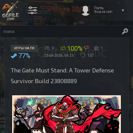
Гость
Вход на сайт
100%
0
1
ИГРЫ НА ПК
77%
23-06-2026, 06:23
137
The Gate Must Stand: A Tower Defense
Survivor Build 23808889