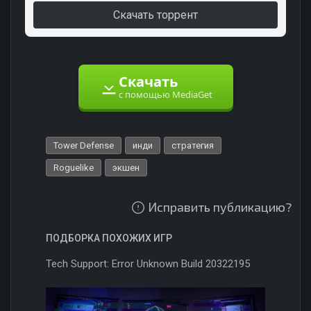
Скачать торрент
Скачать
с помощью MediaGet
Tower Defense
инди
стратегия
Roguelike
экшен
Исправить публикацию?
ПОДБОРКА ПОХОЖИХ ИГР
Tech Support: Error Unknown Build 20322195