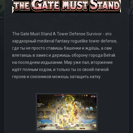
The Gate Must Stand A Tower Defense Survivor - это
хардкорный medieval fantasy roguelike tower defense,
где ты не просто ставишь башенки и ждёшь, а сам
влетаешь в замес и держишь оборону города Belrak
на последнем издыхании. Мир уже пал, вторжение
идёт полным ходом, и только ты со своей пачкой
героев и союзников можешь затащить катку.