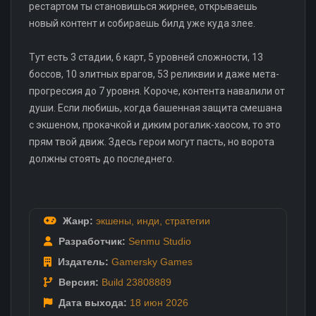
рестартом ты становишься жирнее, открываешь
новый контент и собираешь билд уже куда злее.
Тут есть 3 стадии, 6 карт, 5 уровней сложности, 13
боссов, 10 элитных врагов, 53 реликвии и даже мета-
прогрессия до 7 уровня. Короче, контента навалили от
души. Если любишь, когда башенная защита смешана
с экшеном, прокачкой и диким рогалик-хаосом, то это
прям твой движ. Здесь герои могут пасть, но ворота
должны стоять до последнего.
Жанр:
экшены
,
инди
,
стратегии
Разработчик:
Senmu Studio
Издатель:
Gamersky Games
Версия:
Build 23808889
Дата выхода:
18 июн
2026