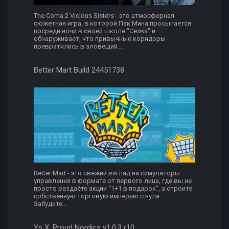
The Coma 2 Vicious Sisters - это атмосферная
сюжетная игра, в которой Пак Мина просыпается
посреди ночи в своей школе "Сехва" и
обнаруживает, что привычные коридоры
превратились в зловещий...
Better Mart Build 24451738
Better Mart - это свежий взгляд на симуляторы
управления в формате от первого лица, где вы не
просто раздаёте акции "1+1 в подарок", а строите
собственную торговую империю с нуля.
Забудьте...
Ys X: Proud Nordics v1.0.3 r10