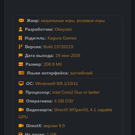
Жанр:
казуальные игры
,
ролевые игры
Разработчик:
Okeyutei
Издатель:
Kagura Games
Версия:
Build 23720219
Дата выхода:
19 июн
2026
Размер:
208.8 Мб
Языки интерфейса:
английский
ОС:
Windows® 8/8.1/10/11
Процессор:
Intel Core2 Duo or better
Оперативка:
4 GB ОЗУ
Видеокарта:
DirectX 9/OpenGL 4.1 capable
GPU
DirectX:
версии 9.0
На диске:
1 GB