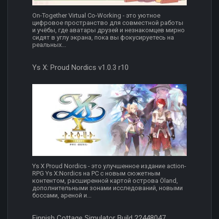
On-Together Virtual Co-Working - это уютное
цифровое пространство для совместной работы
и учёбы, где аватары друзей и незнакомцев мирно
сидят в углу экрана, пока вы фокусируетесь на
реальных...
Ys X: Proud Nordics v1.0.3 r10
Ys X Proud Nordics - это улучшенное издание action-
RPG Ys X:Nordics на PC с новым сюжетным
контентом, расширенной картой острова Öland,
дополнительными зонами исследований, новыми
боссами, ареной и...
Finnish Cottage Simulator Build 22448047