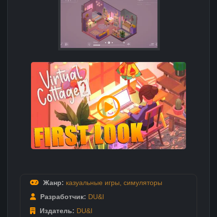
Жанр:
казуальные игры
,
симуляторы
Разработчик:
DU&I
Издатель:
DU&I