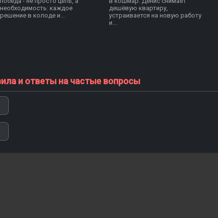
победа - не просто цель, а
в кошмар. Денис снимает
необходимость: каждое
дешёвую квартиру,
решение в колоде и...
устраивается на новую работу
и...
вила и ответы на частые вопросы