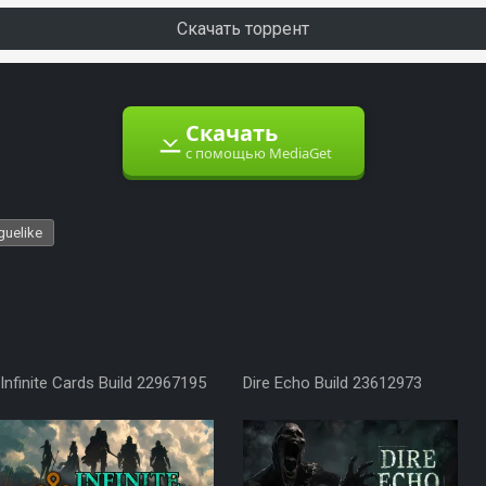
Скачать торрент
Скачать
с помощью MediaGet
guelike
Infinite Cards Build 22967195
Dire Echo Build 23612973