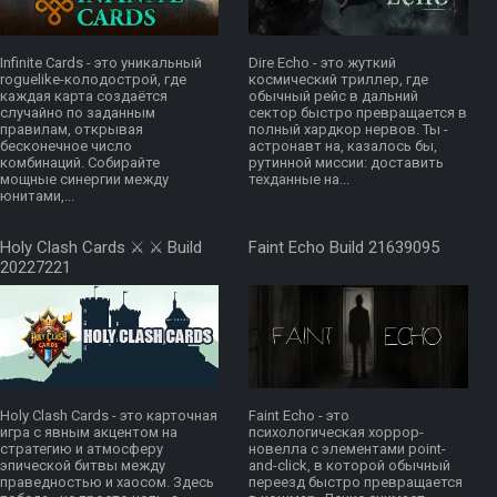
Infinite Cards - это уникальный
Dire Echo - это жуткий
roguelike-колодострой, где
космический триллер, где
каждая карта создаётся
обычный рейс в дальний
случайно по заданным
сектор быстро превращается в
правилам, открывая
полный хардкор нервов. Ты -
бесконечное число
астронавт на, казалось бы,
комбинаций. Собирайте
рутинной миссии: доставить
мощные синергии между
техданные на...
юнитами,...
Holy Clash Cards ⚔️ ⚔️ Build
Faint Echo Build 21639095
20227221
Holy Clash Cards - это карточная
Faint Echo - это
игра с явным акцентом на
психологическая хоррор-
стратегию и атмосферу
новелла с элементами point-
эпической битвы между
and-click, в которой обычный
праведностью и хаосом. Здесь
переезд быстро превращается