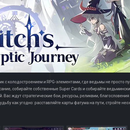
огалик с колодостроением и RPG-элементами, где ведьмы не просто 
сание, собирайте собственные Super Cards и собирайте ведьминск
ой. Вас ждут стратегические бои, ресурсы, реликвии, благословения
удьбу как угодно: расставляйте карты фатума на пути, стройте н