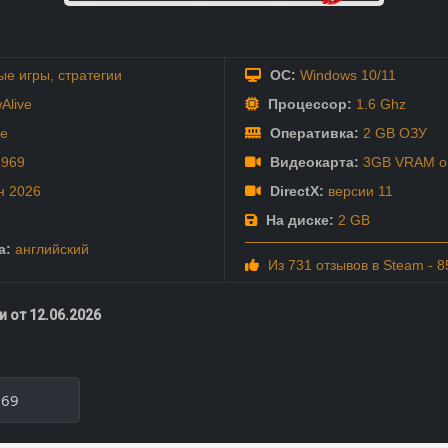
ые игры
,
стратегии
ОС:
Windows 10/11
Alive
Процессор:
1.6 Ghz
ve
Оперативка:
2 GB ОЗУ
1969
Видеокарта:
3GB VRAM or
н
2026
DirectX:
версии 11
На диске:
2 GB
а:
английский
Из 731 отзывов в Steam - 
 от 12.06.2026
969