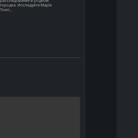
расследование в родном
городке. Исследуйте Maple
Town,...