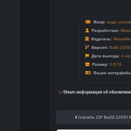
Жанр:
инди
,
ролев
Разработчик:
Meow
Издатель:
MeowAli
Версия:
Build 2359
Дата выхода:
4 ию
Размер:
0.8 Гб
Языки интерфейс
Steam информация об обновлении
Скачать ZIP Build 23591