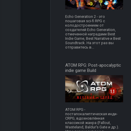
Echo Generation 2 - это
пошаговая sci-fi RPG с
колодостроением от
создателей Echo Generation,
отмеченной наградами Best
Indie Game, Best Narrative и Best
Soundtrack. На этот раз вы
отправитесь в...
ATOM RPG: Post-apocalyptic
indie game Build
ATOM RPG -
постапокалиптическая инди-
CRPG, вдохновлённая
классикой жанра (Fallout,
Wasteland, Baldur's Gate и др.).