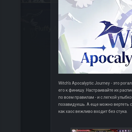
Witch's Apocalyptic Journey - это р
его к финишу. Настраивайте их распи
по всем правилам - и с легкой улыбк
позавидуешь. А еще можно вертеть с
как хаос вежливо входит без стука.