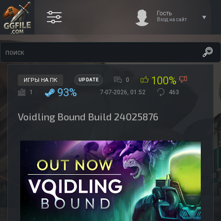
Гость
Вход на сайт
100%
0
ИГРЫ НА ПК
UPDATE
93%
1
7-07-2026, 01:52
463
Voidling Bound Build 24025876