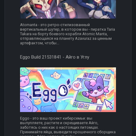
Atomanta - это ретро-стилизованный
вертикальный шутер, в котором вы - пиратка Taria
Takara на борту боевого корабля Atomic Manta,
отправляющаяся на планету Azavuraz за ценным
артефактом, чтобы...
Eggo Build 21531841 - Айго в Углу
Eggo - это ваш проект киберсемьи: вы
вылупляете, растите и скрещиваете Айго,
заботясь о них как о настоящих питомцах.
Принимайте яйца, выведите крошечного сборщика