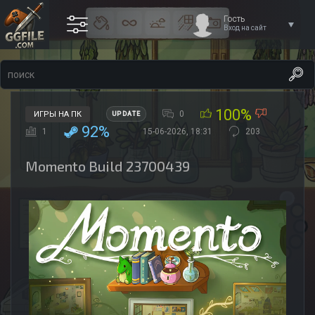
Гость
Вход на сайт
100%
0
ИГРЫ НА ПК
UPDATE
92%
1
15-06-2026, 18:31
203
Momento Build 23700439