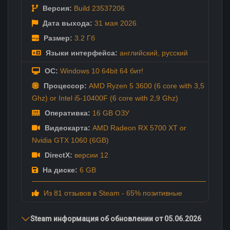
Версия:
Build 23537206
Дата выхода:
31 мая
2026
Размер:
3.2 Гб
Языки интерфейса:
английский
,
русский
ОС:
Windows 10 64bit 64 бит!
Процессор:
AMD Ryzen 5 3600 (6 core with 3,5
Ghz) or Intel i5-10400F (6 core with 2,9 Ghz)
Оперативка:
16 GB ОЗУ
Видеокарта:
AMD Radeon RX 5700 XT or
Nvidia GTX 1060 (6GB)
DirectX:
версии 12
На диске:
6 GB
Из 81 отзывов в Steam - 65% позитивные
Steam информация об обновлении от 05.06.2026