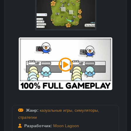
Жанр:
казуальные игры
,
симуляторы
,
стратегии
Разработчик:
Moon Lagoon