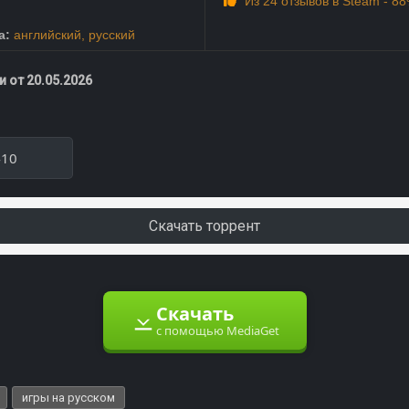
Из 24 отзывов в Steam - 8
а:
английский
,
русский
 от 20.05.2026
410
Скачать торрент
Скачать
с помощью MediaGet
игры на русском