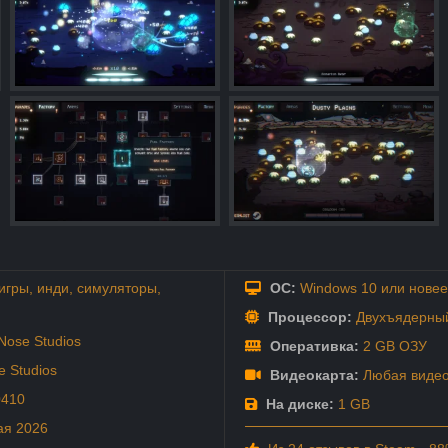
игры
,
инди
,
симуляторы
,
ОС:
Windows 10 или новее 
Процессор:
Двухъядерный
Nose Studios
Оперативка:
2 GB ОЗУ
 Studios
Видеокарта:
Любая видео
0410
На диске:
1 GB
ая
2026