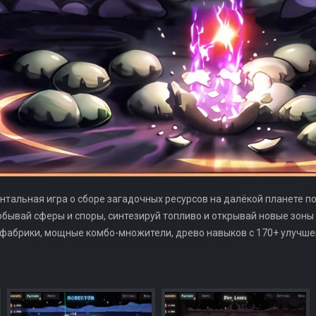
нтальная игра о сборе загадочных ресурсов на далёкой планете п
обывай сферы и споры, синтезируй топливо и открывай новые зоны
я фабрики, мощные комбо-множители, древо навыков с 170+ улучш