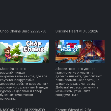
Chop Chains Build 22928730
Silicone Heart v13.05.2026
Chop Chains - это
Silicone Heart - это уютное
расслабляющая
приключение о жизни на
инкрементальная игра, где всё
далёкой планете, где обитают
крутится вокруг рубки
лишь сломанные роботы, не
деревьев, добычи древесины и
слишком радые человеку.
постоянного развития. Наводи
Добывайте ресурсы, чините
курсор на деревья, и топор
механизмы, улучшайте
будет автоматически
инструменты и...
наносить...
NASCAR 25 Build 22286539
Forage Wizard v1.2.2a