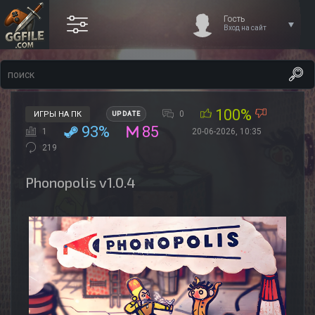
Гость
Вход на сайт
100%
0
ИГРЫ НА ПК
UPDATE
93%
85
1
20-06-2026, 10:35
219
Phonopolis v1.0.4