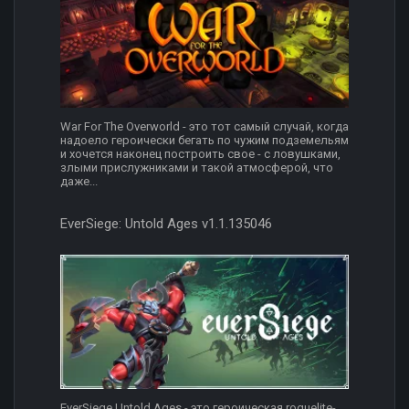
War For The Overworld - это тот самый случай, когда
надоело героически бегать по чужим подземельям
и хочется наконец построить свое - с ловушками,
злыми прислужниками и такой атмосферой, что
даже...
EverSiege: Untold Ages v1.1.135046
EverSiege Untold Ages - это героическая roguelite-