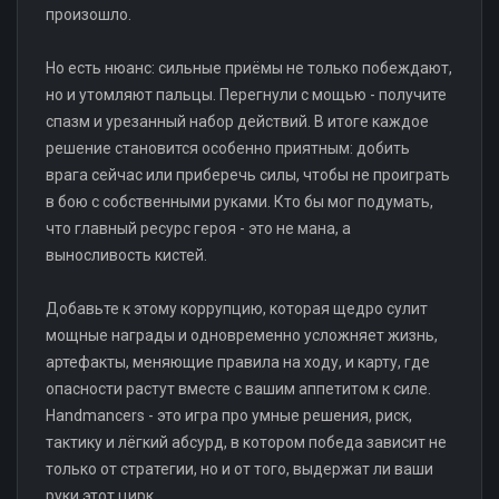
произошло.
Но есть нюанс: сильные приёмы не только побеждают,
но и утомляют пальцы. Перегнули с мощью - получите
спазм и урезанный набор действий. В итоге каждое
решение становится особенно приятным: добить
врага сейчас или приберечь силы, чтобы не проиграть
в бою с собственными руками. Кто бы мог подумать,
что главный ресурс героя - это не мана, а
выносливость кистей.
Добавьте к этому коррупцию, которая щедро сулит
мощные награды и одновременно усложняет жизнь,
артефакты, меняющие правила на ходу, и карту, где
опасности растут вместе с вашим аппетитом к силе.
Handmancers - это игра про умные решения, риск,
тактику и лёгкий абсурд, в котором победа зависит не
только от стратегии, но и от того, выдержат ли ваши
руки этот цирк.