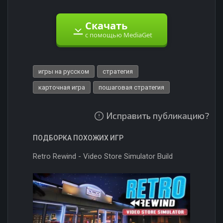
Скачать
с помощью MediaGet
игры на русском
стратегия
карточная игра
пошаговая стратегия
Исправить публикацию?
ПОДБОРКА ПОХОЖИХ ИГР
Retro Rewind - Video Store Simulator Build