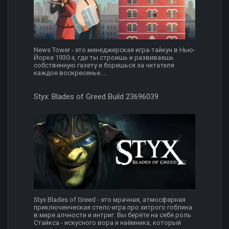
News Tower - это менеджерская игра-тайкун в Нью-
Йорке 1930-х, где ты строишь и развиваешь
собственную газету и борешься за читателя
каждое воскресенье....
Styx: Blades of Greed Build 23696039
Styx Blades of Greed - это мрачная, атмосферная
приключенческая стелс-игра про хитрого гоблина
в мире алчности и интриг. Вы берёте на себя роль
Стайкса - искусного вора и наёмника, который