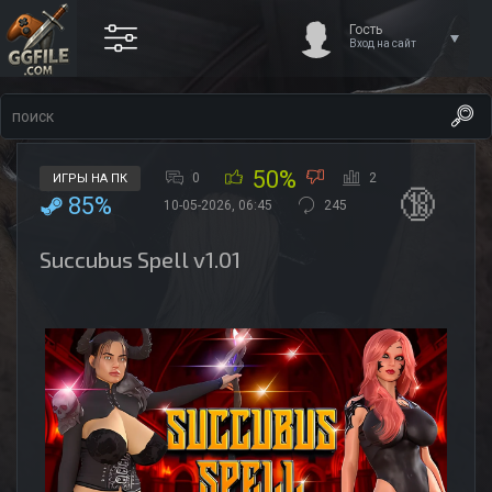
Гость
Вход на сайт
50%
0
2
ИГРЫ НА ПК
🔞
85%
10-05-2026, 06:45
245
Succubus Spell v1.01