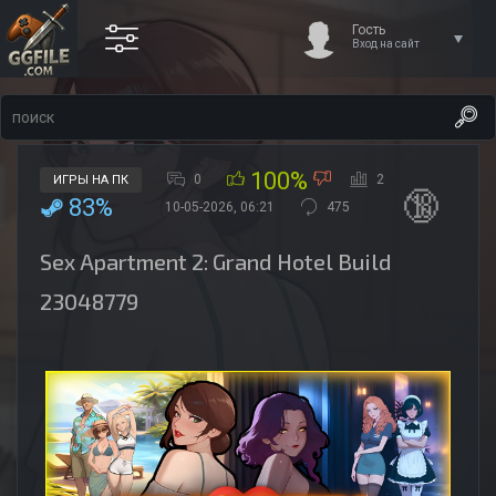
Гость
Вход на сайт
100%
0
2
ИГРЫ НА ПК
🔞
83%
10-05-2026, 06:21
475
Sex Apartment 2: Grand Hotel Build
23048779