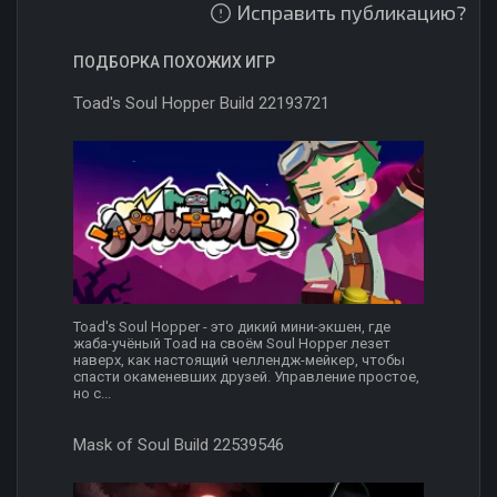
Исправить публикацию?
ПОДБОРКА ПОХОЖИХ ИГР
Toad's Soul Hopper Build 22193721
Toad's Soul Hopper - это дикий мини-экшен, где
жаба-учёный Тoad на своём Soul Hopper лезет
наверх, как настоящий челлендж-мейкер, чтобы
спасти окаменевших друзей. Управление простое,
но с...
Mask of Soul Build 22539546