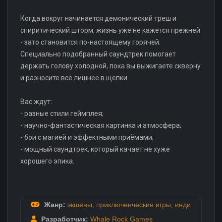
Когда вокруг начинается демонический треш и
спиритический шторм, жизнь уже не кажется прежней
- зато становится по-настоящему горячей.
Специально подобранный саундтрек помогает
держать голову холодной, пока вы выжигаете скверну
и разносите всё лишнее в щепки.
Вас ждут:
- разные стили геймплея;
- научно-фантастическая картинка и атмосфера;
- бои с магией и эффектными приёмами;
- мощный саундтрек, который качает не хуже
хорошего эпика.
Жанр:
экшены
,
приключенческие игры
,
инди
Разработчик:
Whale Rock Games