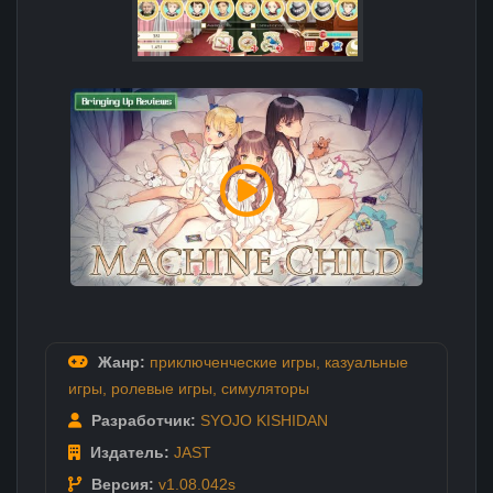
Жанр:
приключенческие игры
,
казуальные
игры
,
ролевые игры
,
симуляторы
Разработчик:
SYOJO KISHIDAN
Издатель:
JAST
Версия:
v1.08.042s