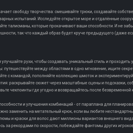
ачает свободу творчества: смешивайте трюки, создавайте собств
арных испытаний. Исследуйте открытое море и отдалённые сооруж
айте талисманы, которые прокачивают ваши способности. И не забы
ешности, так что каждый образ будет круче предыдущего (даже есл
 улучшайте рухи, чтобы создавать уникальный стиль и проходить у
ы: путешествуйте между областями в одно мгновение, ищите секр
айте с командой, пополняйте коллекцию шмоток и экспериментируй
тия: раскрывайте сюжет через масштабные сцены и подсказки, соб
авьте чекпоинты где угодно и возвращайтесь после безвременной 
способности и улучшения комбинаций - от параплана для планиров
ожно заменить на метательный крюк, если вы любите нестандартн
тюмы и краски для волос дают миллионы вариантов внешнего вида 
есь за рекордами по скорости, побеждайте фантомы других игроко