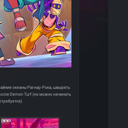
крайние океаны Рагнар-Рока, швырять
после Demon Turf (но можно начинать
отребуется).