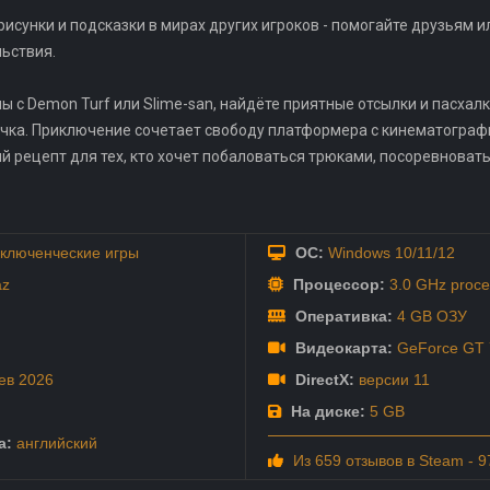
рисунки и подсказки в мирах других игроков - помогайте друзьям 
ьствия.
 с Demon Turf или Slime-san, найдёте приятные отсылки и пасхалки
ичка. Приключение сочетает свободу платформера с кинематогра
 рецепт для тех, кто хочет побаловаться трюками, посоревноватьс
ключенческие игры
ОС:
Windows 10/11/12
az
Процессор:
3.0 GHz proce
Оперативка:
4 GB ОЗУ
Видеокарта:
GeForce GT 7
ев
2026
DirectX:
версии 11
На диске:
5 GB
а:
английский
Из 659 отзывов в Steam - 