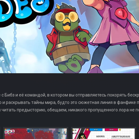
е с Бибз и её командой, в котором вы отправляетесь покорять бес
 и раскрывать тайны мира, будто это сюжетная линия в фанфике 
м читать предысторию, обещаем, никакого пропущенного лора не п