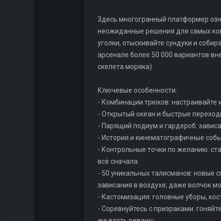
Здесь многогранный платформер озн
неожиданные решения для самых ков
уголки, отыскивайте сундуки и собир
арсенале более 50 000 вариантов вн
скелета моряка).
Ключевые особенности:
- Комбинации трюков: настраивайте и
- Открытый океан и быстрые переход
- Парящий подиум и гардероб: завис
- История и кинематографичные собы
- Контрольные точки по желанию: ст
всё сначала.
- 50 уникальных талисманов: новые 
зависания в воздухе; даже волчок м
- Кастомизация: головные уборы, кос
- Соревнуйтесь с призраками: гоняйт
же взять реванш.