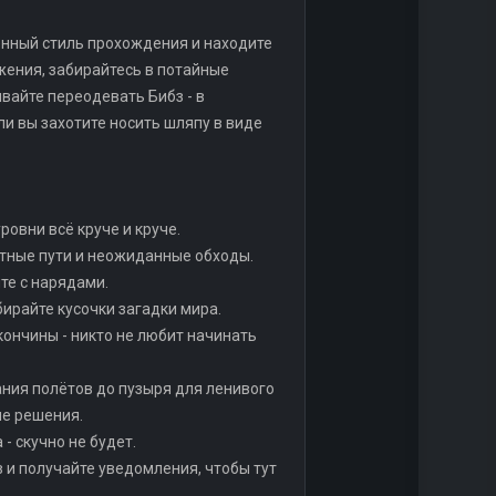
енный стиль прохождения и находите
ения, забирайтесь в потайные
вайте переодевать Бибз - в
и вы захотите носить шляпу в виде
ровни всё круче и круче.
етные пути и неожиданные обходы.
те с нарядами.
ирайте кусочки загадки мира.
кончины - никто не любит начинать
ания полётов до пузыря для ленивого
ые решения.
- скучно не будет.
в и получайте уведомления, чтобы тут