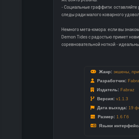
- Социальные граффити: оставляйте 
следы ради малого коварного удовол
Немного мета-юмора: если вы знакомы
Demon Tides с радостью примет нов
соревновательной ноткой - идеальный
Жанр:
экшены
,
при
Разработчик:
Fabr
Издатель:
Fabraz
Версия:
v1.1.3
Дата выхода:
19 ф
Размер:
1.6 Гб
Языки интерфейс