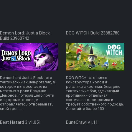
Demon Lord: Just a Block
DOG WITCH Build 23882780
Build 23960742
Demon Lord Just a Block - это
DOG WITCH - это смесь
тактический экшен-рогалик, в
конструктора колод и
котором вы восстаете из
рогалика с костями: быстрые
мертвых в роли Владыки
тактические бои, где каждый
Демонов, потерявшего почти
противник - отдельная
все, кроме головы, и
хаотичная головоломка и
отправляетесь отвоевывать
требует собственного подхода.
свой трон....
Сочетайте более 150...
Beat Hazard 3 v1.051
DuneCrawl v1.11