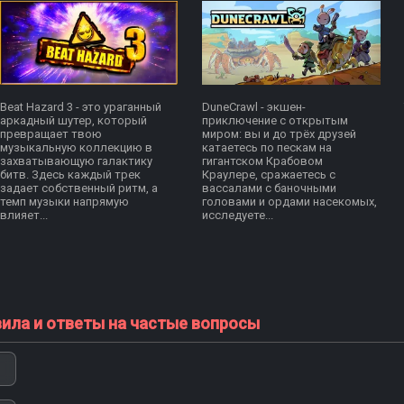
Beat Hazard 3 - это ураганный
DuneCrawl - экшен-
аркадный шутер, который
приключение с открытым
превращает твою
миром: вы и до трёх друзей
музыкальную коллекцию в
катаетесь по пескам на
захватывающую галактику
гигантском Крабовом
битв. Здесь каждый трек
Краулере, сражаетесь с
задает собственный ритм, а
вассалами с баночными
темп музыки напрямую
головами и ордами насекомых,
влияет...
исследуете...
вила и ответы на частые вопросы