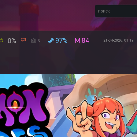
97%
84
0%
0
21-04-2026, 01:19