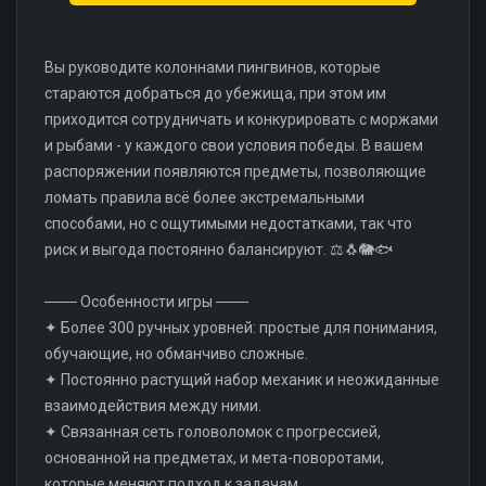
Вы руководите колоннами пингвинов, которые
стараются добраться до убежища, при этом им
приходится сотрудничать и конкурировать с моржами
и рыбами - у каждого свои условия победы. В вашем
распоряжении появляются предметы, позволяющие
ломать правила всё более экстремальными
способами, но с ощутимыми недостатками, так что
риск и выгода постоянно балансируют. ⚖️🐧🐘🐟
─── Особенности игры ───
✦ Более 300 ручных уровней: простые для понимания,
обучающие, но обманчиво сложные.
✦ Постоянно растущий набор механик и неожиданные
взаимодействия между ними.
✦ Связанная сеть головоломок с прогрессией,
основанной на предметах, и мета-поворотами,
которые меняют подход к задачам.