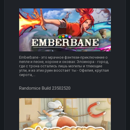
Emberbane - это мрачное фэнтези-приключение о
пепле и песне, короне и оковах: Элсинора - город,
где с трона остались лишь могилы и тлеющие
угли, и из этих руин восстает ты - Офелия, круглая
сирота,...
Randomice Build 23502520