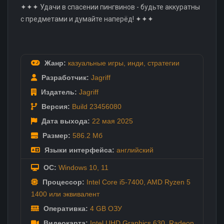
✦✦✦ Удачи в спасении пингвинов - будьте аккуратны
с предметами и думайте наперёд! ✦✦✦
Жанр:
казуальные игры
,
инди
,
стратегии
Разработчик:
Jagriff
Издатель:
Jagriff
Версия:
Build 23456080
Дата выхода:
22 мая
2025
Размер:
586.2 Мб
Языки интерфейса:
английский
ОС:
Windows 10, 11
Процессор:
Intel Core i5-7400, AMD Ryzen 5
1400 или эквивалент
Оперативка:
4 GB ОЗУ
Видеокарта:
Intel UHD Graphics 630, Radeon