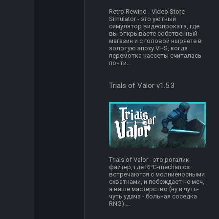
Retro Rewind - Video Store
Simulator - это уютный
симулятор видеопроката, где
вы открываете собственный
магазин и с головой ныряете в
золотую эпоху VHS, когда
перемотка кассеты считалась
почти...
Trials of Valor v1.5.3
Trials of Valor - это рогалик-
файтер, где RPG-mechanics
встречаются с молниеносными
схватками, и побеждает не меч,
а ваше мастерство (ну и чуть-
чуть удача - больная соседка
RNG)....