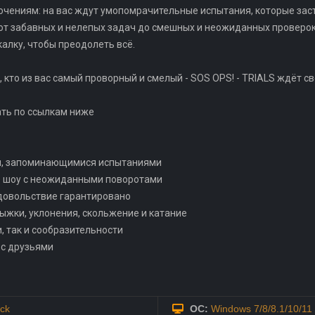
чениям: на вас ждут умопомрачительные испытания, которые заст
 от забавных и нелепых задач до смешных и неожиданных проверок.
калку, чтобы преодолеть всё.
 кто из вас самый проворный и смелый - SOS OPS! - TRIALS ждёт св
ать по ссылкам ниже
ми, запоминающимися испытаниями
е шоу с неожиданными поворотами
удовольствие гарантировано
рыжки, уклонения, скольжение и катание
, так и сообразительности
 с друзьями
ck
ОС:
Windows 7/8/8.1/10/11 