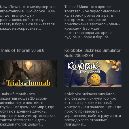
News Tower - это менеджерская
Trials of Mana - это яркое и
игра-тайкун в Нью-Йорке 1930-
трогательное переосмысление
х, где ты строишь и
культовой ролевой игры, в
развиваешь собственную
котором классическое
газету и борешься за читателя
приключение заиграло новыми
каждое воскресенье....
красками. Вас ждет
захватывающая история о
судьбе, выборе и борьбе...
Trials of Imorah v0.68.0
Koloboke: Sickness Simulator
Build 23064234
Trials Of Imorah - это
Koloboke Sickness Simulator -
захватывающее 2D action-
это безумный симулятор про
adventure путешествие в
катание, прыжки и полный
глубины подземного мира, где
контроль над паникой. Тут надо
обитают древние демоны,
просто привыкнуть к
спрятаны могучие артефакты и
управлению, набить руку и идти
таится бессмертие. Здесь
вперед через странные
каждый уголок дышит...
ловушки и...