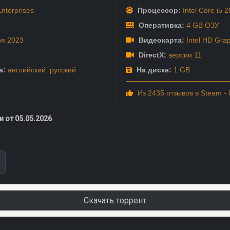
nterprises
Процессор:
Intel Core i5 2
Оперативка:
4 GB ОЗУ
оя
2023
Видеокарта:
Intel HD Grap
DirectX:
версии 11
а:
английский
,
русский
На диске:
1 GB
Из 2435 отзывов в Steam -
 от 05.05.2026
Скачать торрент