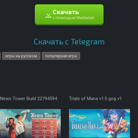
Скачать
с помощью MediaGet
Скачать с Telegram
игры на русском
популярная игра
News Tower Build 22794594
Trials of Mana v1.0 gog v1