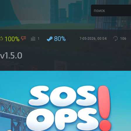
80%
100%
1
7-05-2026, 00:04
106
v1.5.0