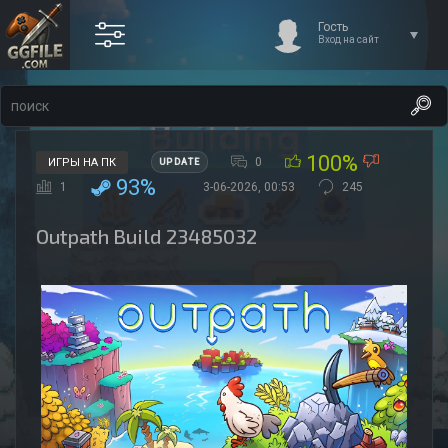
Гость
Вход на сайт
100%
0
ИГРЫ НА ПК
UPDATE
93%
1
3-06-2026, 00:53
245
Outpath Build 23485032