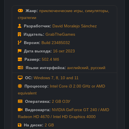
Жанр:
приключенческие игры
,
симуляторы
,
стратегии
Разработчик:
David Moralejo Sánchez
Издатель:
GrabTheGames
Версия:
Build 23485032
Дата выхода:
16 окт
2023
Размер:
502.4 Мб
Языки интерфейса:
английский
,
русский
ОС:
Windows 7, 8, 10 and 11
Процессор:
Intel Core i3 2.00 GHz or AMD
equivalent
Оперативка:
2 GB ОЗУ
Видеокарта:
NVIDIA GeForce GT 240 / AMD
Radeon HD 4670 / Intel HD Graphics 4000
На диске:
2 GB