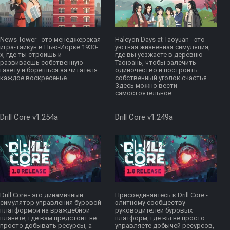
News Tower - это менеджерская
Halcyon Days at Taoyuan - это
игра-тайкун в Нью-Йорке 1930-
уютная жизненная симуляция,
х, где ты строишь и
где вы уезжаете в деревню
развиваешь собственную
Таоюань, чтобы залечить
газету и борешься за читателя
одиночество и построить
каждое воскресенье....
собственный уголок счастья.
Здесь можно вести
самостоятельное...
Drill Core v1.254a
Drill Core v1.249a
Drill Core - это динамичный
Присоединяйтесь к Drill Core -
симулятор управления буровой
элитному сообществу
платформой на враждебной
руководителей буровых
планете, где вам предстоит не
платформ, где вы не просто
просто добывать ресурсы, а
управляете добычей ресурсов,