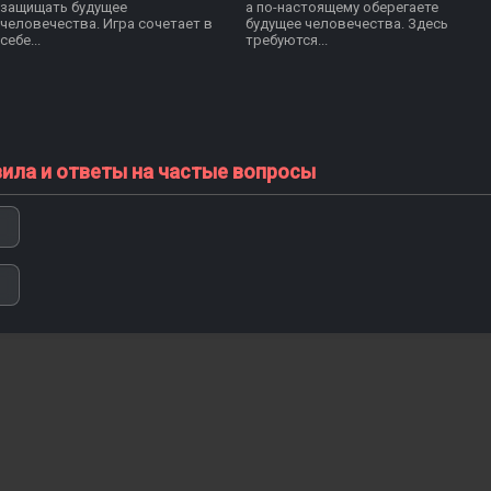
защищать будущее
а по-настоящему оберегаете
человечества. Игра сочетает в
будущее человечества. Здесь
себе...
требуются...
вила и ответы на частые вопросы