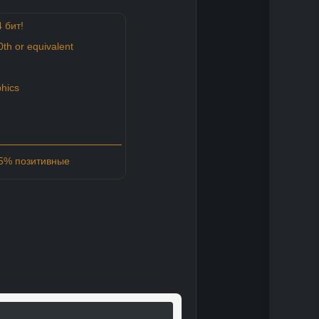
 бит!
0th or equivalent
hics
85% позитивные