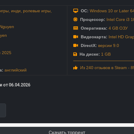
игры
,
инди
,
ролевые игры
,
ОС:
Windows 10 or Later 64
Процессор:
Intel Core i3 1
 Nguyen
Оперативка:
4 GB ОЗУ
uyen
Видеокарта:
Intel HD Grap
DirectX:
версии 9.0
я
2025
На диске:
1 GB
Из 240 отзывов в Steam - 
а:
английский
 от 06.04.2026
Скачать торрент