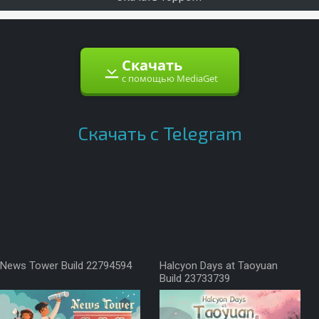
Скачать
с помощью MediaGet
Скачать с Telegram
News Tower Build 22794594
Halcyon Days at Taoyuan
Build 23733739