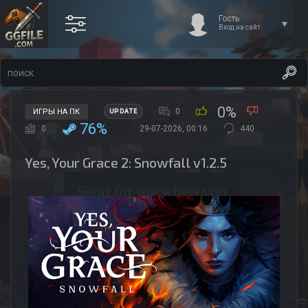
Гость
Вход на сайт
0%
0
ИГРЫ НА ПК
UPDATE
76%
0
29-07-2026, 00:16
440
Yes, Your Grace 2: Snowfall v1.2.5