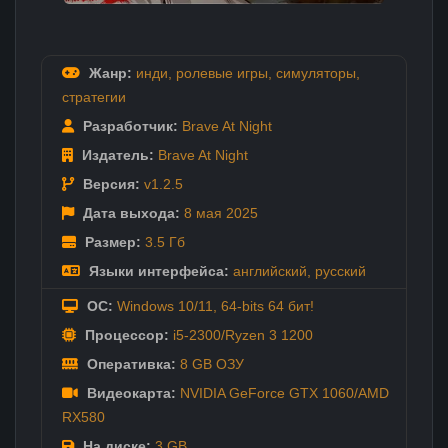
Жанр:
инди
,
ролевые игры
,
симуляторы
,
стратегии
Разработчик:
Brave At Night
Издатель:
Brave At Night
Версия:
v1.2.5
Дата выхода:
8 мая
2025
Размер:
3.5 Гб
Языки интерфейса:
английский
,
русский
ОС:
Windows 10/11, 64-bits 64 бит!
Процессор:
i5-2300/Ryzen 3 1200
Оперативка:
8 GB ОЗУ
Видеокарта:
NVIDIA GeForce GTX 1060/AMD
RX580
На диске:
3 GB