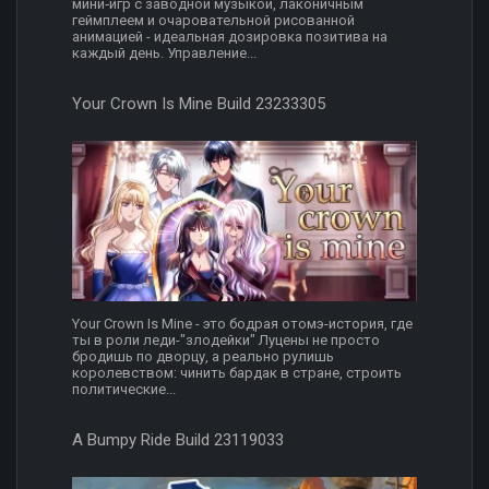
мини‑игр с заводной музыкой, лаконичным
геймплеем и очаровательной рисованной
анимацией - идеальная дозировка позитива на
каждый день. Управление...
Your Crown Is Mine Build 23233305
Your Crown Is Mine - это бодрая отомэ-история, где
ты в роли леди-"злодейки" Луцены не просто
бродишь по дворцу, а реально рулишь
королевством: чинить бардак в стране, строить
политические...
A Bumpy Ride Build 23119033