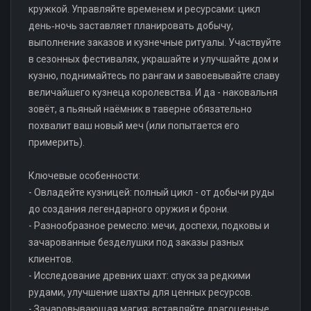
кружкой. Управляйте временем и ресурсами: цикл
день‑ночь заставляет планировать добычу,
выполнение заказов и кузнечные ритуалы. Участвуйте
в сезонных фестивалях, украшайте и улучшайте дом и
кузню, поднимайтесь по рангам и завоевывайте славу
величайшего кузнеца королевства. И да - наковальня
зовёт, а пьяный наёмник в таверне обязательно
похвалит ваш новый меч (или попытается его
примерить).
Ключевые особенности:
- Овладейте кузницей: полный цикл - от добычи руды
до создания легендарного оружия и брони.
- Разнообразное ремесло: мечи, доспехи, подковы и
зачарованные безделушки под заказы разных
клиентов.
- Исследование древних шахт: спуск за редкими
рудами, улучшение шахты для ценных ресурсов.
- Зачаровывающая магия: вставляйте драгоценные