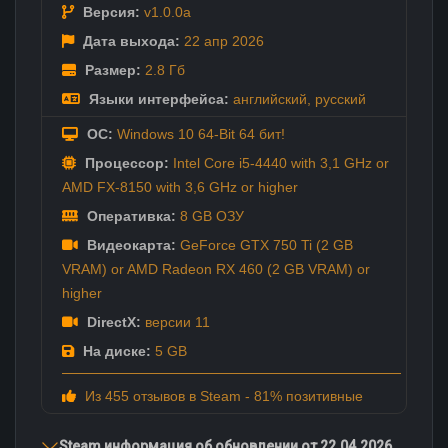
Версия:
v1.0.0a
Дата выхода:
22 апр
2026
Размер:
2.8 Гб
Языки интерфейса:
английский
,
русский
ОС:
Windows 10 64-Bit 64 бит!
Процессор:
Intel Core i5-4440 with 3,1 GHz or
AMD FX-8150 with 3,6 GHz or higher
Оперативка:
8 GB ОЗУ
Видеокарта:
GeForce GTX 750 Ti (2 GB
VRAM) or AMD Radeon RX 460 (2 GB VRAM) or
higher
DirectX:
версии 11
На диске:
5 GB
Из 455 отзывов в Steam - 81% позитивные
Steam информация об обновлении от 22.04.2026