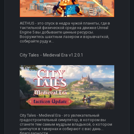
AETHUS - это спуск в недра чужой планеты, где в
тактильной физической среде на движке Unreal
Engine 5 вы добываете ценные ресурсы.
Вооружитесь шахтным лазером и взрывчаткой,
собирайте руду и...
City Tales - Medieval Era v1.2.0.1
City Tales - Medieval Era - это увлекательный
градостроительный симулятор, в котором вы
станете тем самым мудрым владыкой, о котором
шепчутся в тавернах и собирают с вас дань...
благодарности....