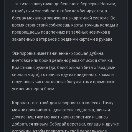
- от тихого лазутчика до бешеного берсерка. Навыки,
атрибуты и способности гибко комбинируются, а
боевая механика завязана на карточной системе. Во
время странствий собираешь карты, точишь колоды и
превращаешь подопечных из зелёных новичков в
закалённых ветеранов с редкими картами в рукаве.
Экипировка имеет значение - хорошая дубина,
винтовка или броня реально решают исход стычки.
Крафтишь оружие (да, бейсбольная бита с гвоздями
снова в моде), готовишь еду из найденного хлама и
получаешь как постоянные бонусы, так и временные
усиления перед боем.
Караван - это твой дом и форпост на колёсах. Тачку
можно прокачивать: двигатели, подвеска, шины и
другие ништяки меняют характеристики и шансы
добраться живым. Собирай верстаки, склады и другие
апгрейды, чтобы превратить своё передвижное