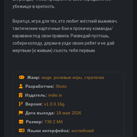
убежище в крепость.
Вкратце, игра для тех, кто любит жёсткий выживач,
тактические карточные бои и прокачку команды/
каравана под свои правила. Разведай пустошь,
собери колоду, держи в узде своих ребят и не дай
мертвым (и живым) съесть тебя первым.
Жанр:
инди
,
ролевые игры
,
стратегии
Разработчик:
Shotx
Издатель:
indie.io
Версия:
v1.0.0.16g
Дата выхода:
18 мая
2026
Размер:
738.2 Мб
Языки интерфейса:
английский