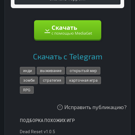
Скачать
с помощью MediaGet
Скачать с Telegram
инди
выживание
открытый мир
зомби
стратегия
карточная игра
RPG
Исправить публикацию?
ПОДБОРКА ПОХОЖИХ ИГР
Dead Reset v1.0.5