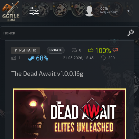
Гость
Вход на сайт
100%
0
ИГРЫ НА ПК
UPDATE
68%
1
21-05-2026, 18:45
309
The Dead Await v1.0.0.16g