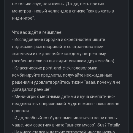
не только слух, но и жизнь. Да-да, петь против
монстров - новый челлендж в списке "как выжить в
инди-игре".
Что вас ждёт в геймплее:
- Исследование городка и окрестностей: ищите
подсказки, разговаривайте со странноватыми
жителями и не доверяйте каждому встречному
(особенно если он выглядит слишком дружелюбно).
- Классические point-and-click головоломки:
комбинируйте предметы, получайте неожиданные
решения и удовлетворяйтесь тихим "аааа, почему я не
догадался раньше".
- Мини-игры с местными детьми и куча симпатично-
неадекватных персонажей. Будьте милы - пока они не
пропали.
- И да, злобный кот будет вмешиваться в ваши планы
чаще, чем советчик в чате "вынеси мусор". Sus? Totally.
- Немного стелса и детских хитростей: иногда нужно