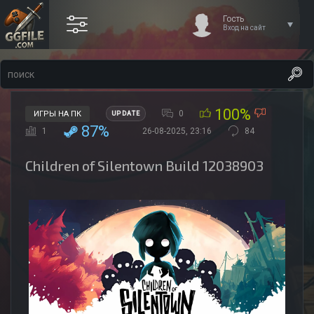
Гость
Вход на сайт
100%
0
ИГРЫ НА ПК
UPDATE
87%
1
26-08-2025, 23:16
84
Children of Silentown Build 12038903