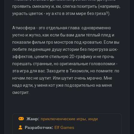
проявить смекалку и, хм, слегка похитрить (например,
украсть цветок - ну а кто в этом мире без греха?).
Атмосфера - это отдельная глава: одновременно
уютно и жутко, как если бы вам дали тёплый плед и
показали фильм про монстров под кроватью. Если вы
любите леденящие душу истории без перегруза шок-
эффектов, цените стильную 2D-графику и не прочь
порешать странные, но оригинальные головоломки -
эта игра для вас. Заходите в Тихомолк, но помните: по
ночам лес не шутит. Или шутит очень мрачно. Мне
надо идти, у меня кот уже подозрительно на меня
смотрит.
Жанр:
приключенческие игры
,
инди
Разработчик:
Elf Games