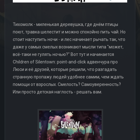
Тихомолк - миленькая деревушка, где днём птицы
поют, травка шелестит и можно спокойно пить чай. Но
стоит наступить ночи - и лес начинает рычать так, что
даже у самых смелых возникают мысли типа "может,
всё-таки не гулять ночью?" Вот тут и начинается
Children of Silentown: point-and-click адвенчура про
Люси и её друзей, которые решили, что разгадать
странную пропажу людей удобнее самим, чем ждать
помощи от взрослых. Смелость? Самоуверенность?
Или просто детская наглость - решать вам.