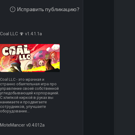
Исправить публикацию?
Coal LLC 🍄 v1.4.1.1a
Coal LLC - это мрачная и
странно обаятельная игра про
управление своей собственной
угледобывающей корпорацией.
С хлипкой киркой в руках вы
нанимаете и продвигаете
сотрудников, улучшаете
оборудование...
MoteMancer v0.4.012a