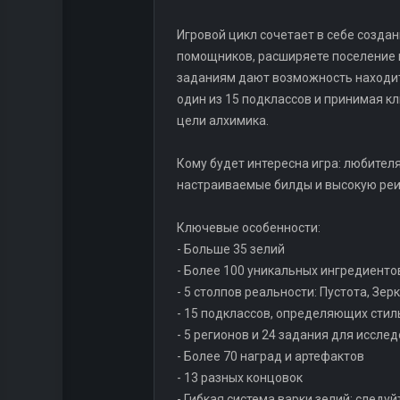
Игровой цикл сочетает в себе созда
помощников, расширяете поселение и
заданиям дают возможность находит
один из 15 подклассов и принимая к
цели алхимика.
Кому будет интересна игра: любителя
настраиваемые билды и высокую реи
Ключевые особенности:
- Больше 35 зелий
- Более 100 уникальных ингредиенто
- 5 столпов реальности: Пустота, Зер
- 15 подклассов, определяющих стил
- 5 регионов и 24 задания для иссле
- Более 70 наград и артефактов
- 13 разных концовок
- Гибкая система варки зелий: следу