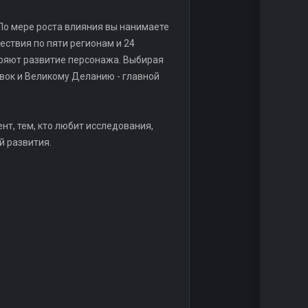
 По мере роста влияния вы нанимаете
ствия по пяти регионам и 24
оряют развитие персонажа. Выбирая
вок и Великому Деланию - главной
нт, тем, кто любит исследования,
й развития.