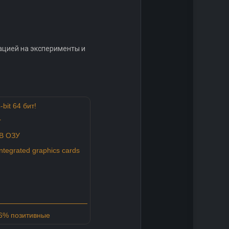
ацией на эксперименты и
-bit 64 бит!
r
B ОЗУ
tegrated graphics cards
76% позитивные