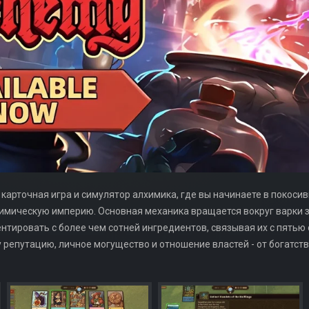
 карточная игра и симулятор алхимика, где вы начинаете в покоси
имическую империю. Основная механика вращается вокруг варки з
нтировать с более чем сотней ингредиентов, связывая их с пятью
 репутацию, личное могущество и отношение властей - от богатст