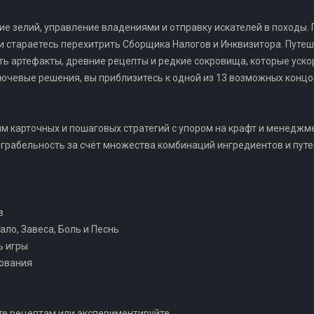
ние зелий, управление владениями и отправку искателей в походы.
 стараетесь перехитрить Сборщика Налогов и Инквизитора. Путеше
ь артефакты, древние рецепты и редкие сокровища, которые уск
лючевые решения, вы приблизитесь к одной из 13 возможных концо
м карточных и пошаговых стратегий с упором на крафт и менеджме
грабельность за счёт множества комбинаций ингредиентов и путе
в
кало, Завеса, Боль и Песнь
ь игры
дования
йте рецептам или экспериментируйте