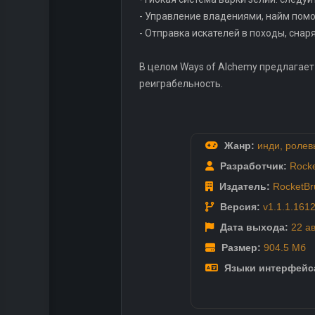
- Управление владениями, найм пом
- Отправка искателей в походы, сна
В целом Ways of Alchemy предлагает
реиграбельность.
Жанр:
инди
,
ролев
Разработчик:
Rock
Издатель:
RocketB
Версия:
v1.1.1.161
Дата выхода:
22 а
Размер:
904.5 Мб
Языки интерфейс