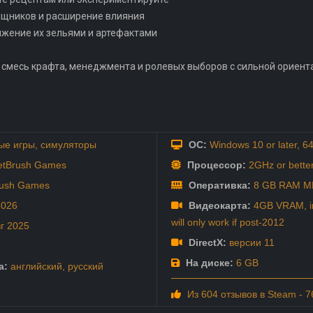
ощников и расширение влияния
ряжение их зельями и артефактами
 смесь крафта, менеджмента и ролевых выборов с сильной ориент
ые игры
,
симуляторы
ОС:
Windows 10 or later, 64
etBrush Games
Процессор:
2GHz or bette
rush Games
Оперативка:
8 GB RAM M
2026
Видеокарта:
4GB VRAM, in
will only work if post-2012
вг
2025
DirectX:
версии 11
На диске:
6 GB
а:
английский
,
русский
Из 604 отзывов в Steam - 