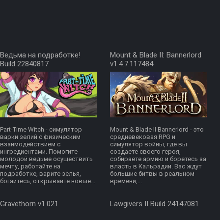
Ведьма на подработке!
Mount & Blade II: Bannerlord
Build 22840817
v1.4.7.117484
Part-Time Witch - симулятор
Mount & Blade II Bannerlord - это
варки зелий с физическим
средневековая RPG и
взаимодействием с
симулятор войны, где вы
ингредиентами. Помогите
создаете своего героя,
молодой ведьме осуществить
собираете армию и боретесь за
мечту, работайте на
власть в Кальрадии. Вас ждут
подработке, варите зелья,
большие битвы в реальном
богайтесь, открывайте новые...
времени,...
Gravethorn v1.021
Lawgivers II Build 24147081