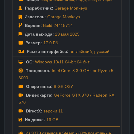
Разработчик:
Garage Monkeys
Издатель:
Garage Monkeys
Версия:
Build 24415714
Дата выхода:
29 мая
2025
Размер:
17.0 Гб
Языки интерфейса:
английский
,
русский
ОС:
Windows 10/11 64-bit 64 бит!
Процессор:
Intel Core i3 3.0 GHz or Ryzen 5
3000
Оперативка:
8 GB ОЗУ
Видеокарта:
GeForce GTX 970 / Radeon RX
570
DirectX:
версии 11
На диске:
16 GB
Из 9379 отзывов в Steam - 89% позитивные