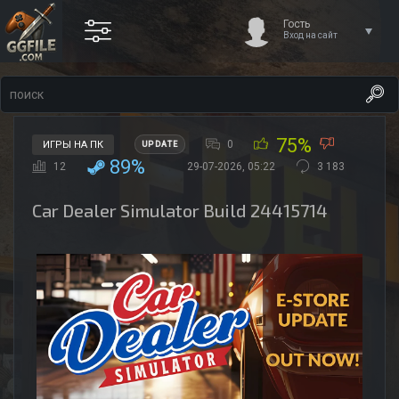
Гость
Вход на сайт
75%
0
ИГРЫ НА ПК
UPDATE
89%
12
29-07-2026, 05:22
3 183
Car Dealer Simulator Build 24415714