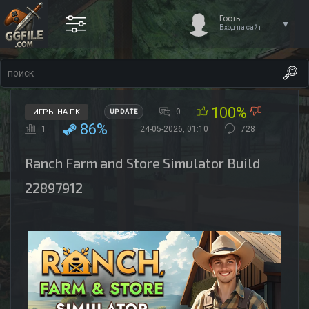
Гость
Вход на сайт
100%
0
ИГРЫ НА ПК
UPDATE
86%
1
24-05-2026, 01:10
728
Ranch Farm and Store Simulator Build
22897912