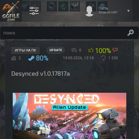
Гость
Вход на сайт
100%
0
ИГРЫ НА ПК
UPDATE
80%
2
19-05-2026, 13:18
1 230
Desynced v1.0.17817a